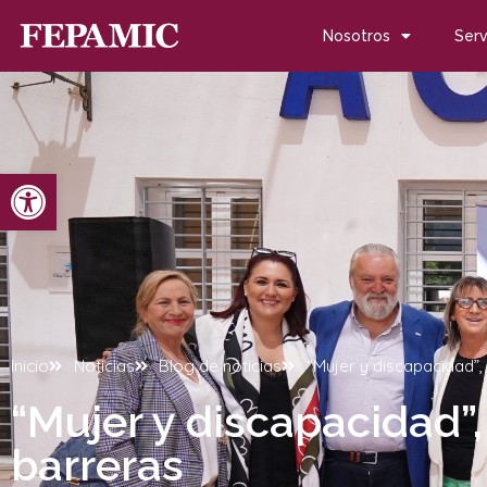
Nosotros
Serv
Abrir barra de herramientas
Inicio
Noticias
Blog de noticias
“Mujer y discapacidad”, 
“Mujer y discapacidad”, 
barreras