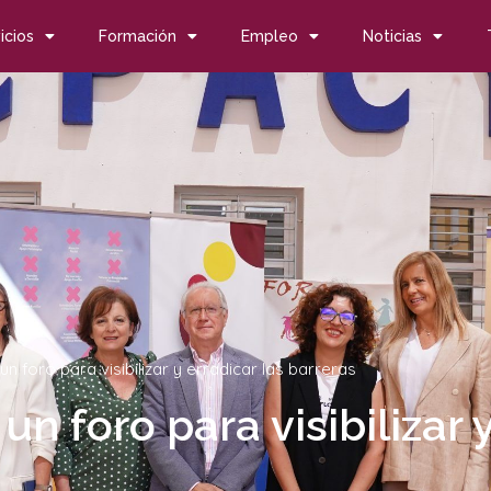
icios
Formación
Empleo
Noticias
un foro para visibilizar y erradicar las barreras
un foro para visibilizar 