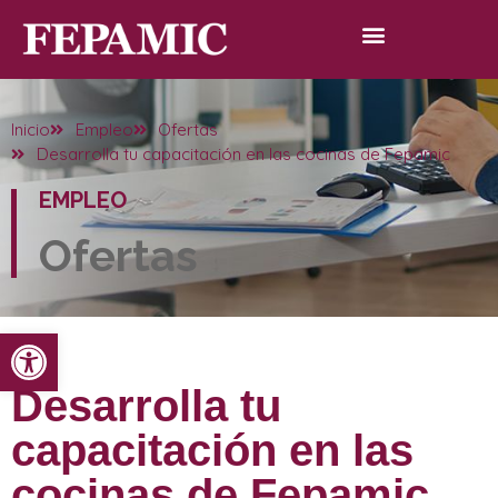
Inicio
Empleo
Ofertas
Desarrolla tu capacitación en las cocinas de Fepamic
EMPLEO
Ofertas
Abrir barra de herramientas
Desarrolla tu
capacitación en las
cocinas de Fepamic