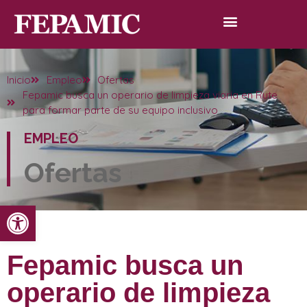
Inicio
Empleo
Ofertas
Fepamic busca un operario de limpieza viaria en Rute
para formar parte de su equipo inclusivo
EMPLEO
Ofertas
Abrir barra de herramientas
Fepamic busca un
operario de limpieza