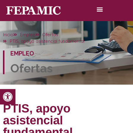
Inicio
Empleo
Ofertas
PTIS, apoyo asistencial fundamental
EMPLEO
Ofertas
Abrir barra de herramientas
PTIS, apoyo
asistencial
fundamental