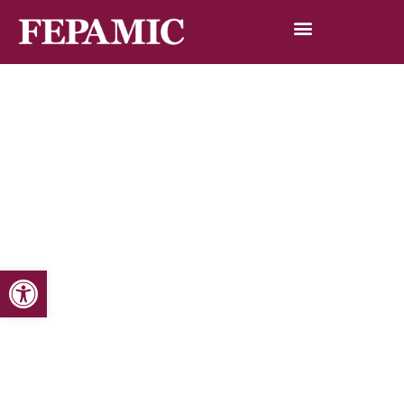
Abrir barra de herramientas
Inicio
Noticias
Blog de noticias
Poesía, música y discapacidad se funden en
Cosmopoética