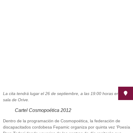
Poesía, música y discapacidad se
funden en Cosmopoética
septiembre 12, 2012
La cita tendrá lugar el 26 de septiembre, a las 19:00 horas en la
sala de Orive.
Cartel Cosmopoética 2012
Dentro de la programación de Cosmopoética, la federación de
discapacitados cordobesa Fepamic organiza por quinta vez ‘Poesía