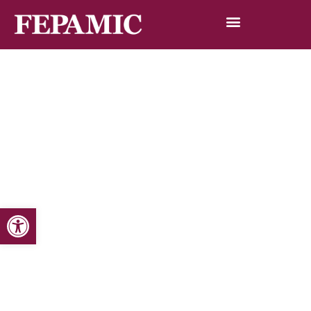
Abrir barra de herramientas
Inicio
Noticias
Blog de noticias
Presentación del libro Pinceladas con alma V
Presentación del libro Pinceladas