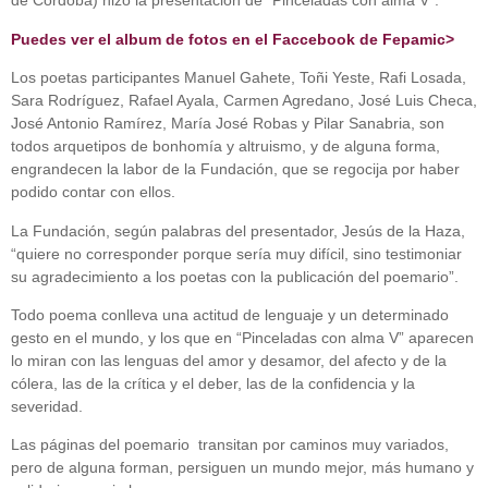
de Córdoba) hizo la presentación de “Pinceladas con alma V”.
Puedes ver el album de fotos en el Faccebook de Fepamic>
Los poetas participantes Manuel Gahete, Toñi Yeste, Rafi Losada,
Sara Rodríguez, Rafael Ayala, Carmen Agredano, José Luis Checa,
José Antonio Ramírez, María José Robas y Pilar Sanabria, son
todos arquetipos de bonhomía y altruismo, y de alguna forma,
engrandecen la labor de la Fundación, que se regocija por haber
podido contar con ellos.
La Fundación, según palabras del presentador, Jesús de la Haza,
“quiere no corresponder porque sería muy difícil, sino testimoniar
su agradecimiento a los poetas con la publicación del poemario”.
Todo poema conlleva una actitud de lenguaje y un determinado
gesto en el mundo, y los que en “Pinceladas con alma V” aparecen
lo miran con las lenguas del amor y desamor, del afecto y de la
cólera, las de la crítica y el deber, las de la confidencia y la
severidad.
Las páginas del poemario transitan por caminos muy variados,
pero de alguna forman, persiguen un mundo mejor, más humano y