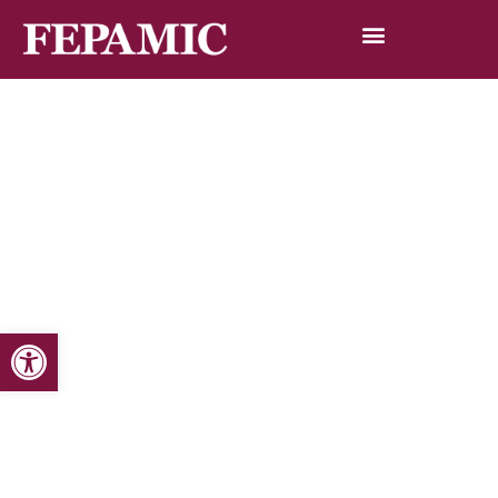
Abrir barra de herramientas
Inicio
Noticias
Blog de noticias
Recogen firmas para destinar el 20 por ciento del Fondo
Social Europeo a la inclusión social