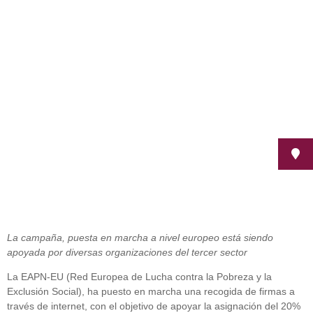
Recogen firmas para destinar el 20
por ciento del Fondo Social
Europeo a la inclusión social
noviembre 8, 2012
La campaña, puesta en marcha a nivel europeo está siendo
apoyada por diversas organizaciones del tercer sector
La EAPN-EU (Red Europea de Lucha contra la Pobreza y la
Exclusión Social), ha puesto en marcha una recogida de firmas a
través de internet, con el objetivo de apoyar la asignación del 20%