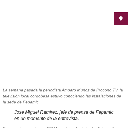
Reportaje realizado por Procono
TV en la sede de Fepamic
septiembre 18, 2012
La semana pasada la periodista Amparo Muñoz de Procono TV, la
televisión local cordobesa estuvo conociendo las instalaciones de
la sede de Fepamic.
Jose Miguel Ramírez, jefe de prensa de Fepamic
en un momento de la entrevista.