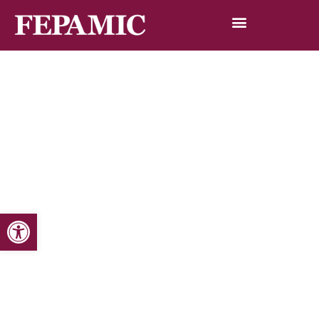
Abrir barra de herramientas
Inicio
Noticias
Blog de noticias
Reportaje realizado por Procono TV en la sede de
Fepamic