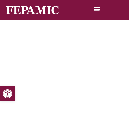
Abrir barra de herramientas
Inicio
Noticias
Blog de noticias
Salud, género y discapacidad. Situación actual en
nuestros centros de salud