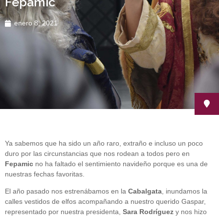
Fepamic
enero 8, 2021
Ya sabemos que ha sido un año raro, extraño e incluso un poco
duro por las circunstancias que nos rodean a todos pero en
Fepamic
no ha faltado el sentimiento navideño porque es una de
nuestras fechas favoritas.
El año pasado nos estrenábamos en la
Cabalgata
, inundamos la
calles vestidos de elfos acompañando a nuestro querido Gaspar,
representado por nuestra presidenta,
Sara Rodríguez
y nos hizo