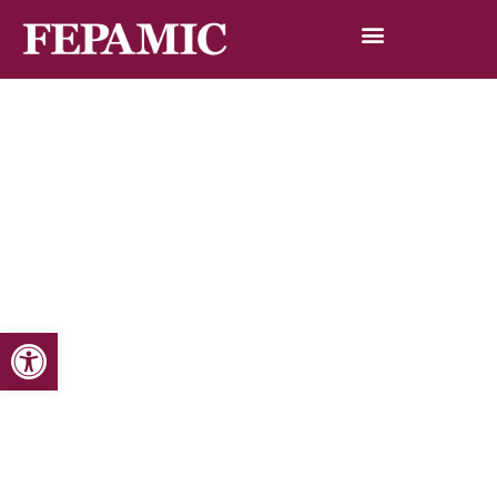
Abrir barra de herramientas
Inicio
Noticias
Blog de noticias
Un incentivo por parte de la Agencia de Innovación y
Desarrollo de Andalucía mejorará el servicio que presta
Fepamic Servicios de Asistencia