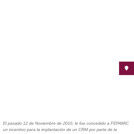
Un incentivo por parte de la
Agencia de Innovación y Desarrollo
de Andalucía mejorará el servicio
que presta Fepamic Servicios de
Asistencia
febrero 21, 2011
El pasado 12 de Noviembre de 2010, le fue concedido a FEPAMIC
un incentivo para la implantación de un CRM por parte de la