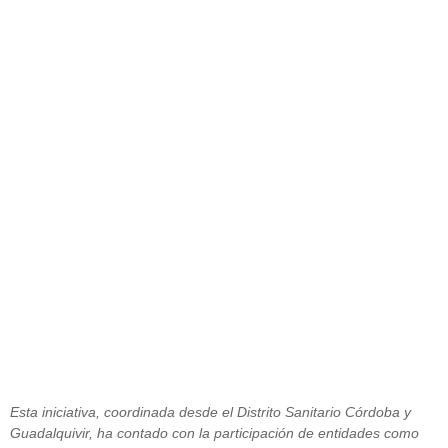
Un total de 145 personas con
discapacidad superan los 3,5
millones de pasos en un mes para
fomentar hábitos saludables en la
sociedad
junio 19, 2015
Esta iniciativa, coordinada desde el Distrito Sanitario Córdoba y
Guadalquivir, ha contado con la participación de entidades como