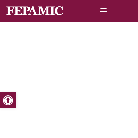
Abrir barra de herramientas
Inicio
Noticias
Blog de noticias
Un total de 145 personas con discapacidad superan los
3,5 millones de pasos en un mes para fomentar hábitos
saludables en la sociedad