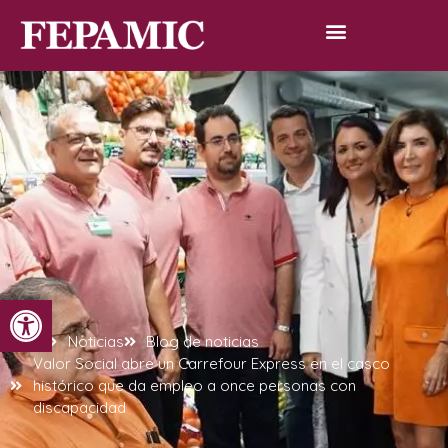
Abrir barra de herramientas
Inicio
Noticias
Blog de noticias
Valor Social abre un Carrefour Express en el casco
histórico que da empleo a once personas con
discapacidad