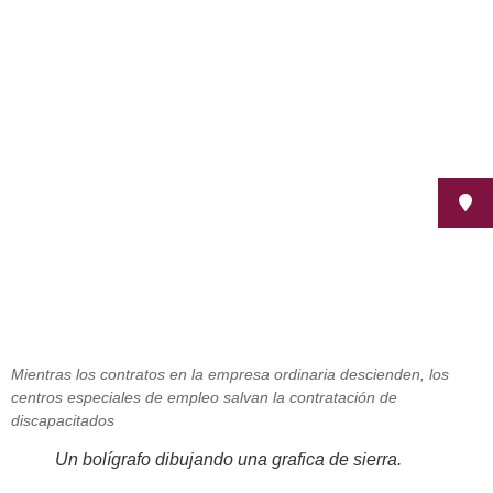
Andalucía continúa a la cabeza en
la contratación de personas con
discapacidad
octubre 15, 2012
Mientras los contratos en la empresa ordinaria descienden, los
centros especiales de empleo salvan la contratación de
discapacitados
Un bolígrafo dibujando una grafica de sierra.