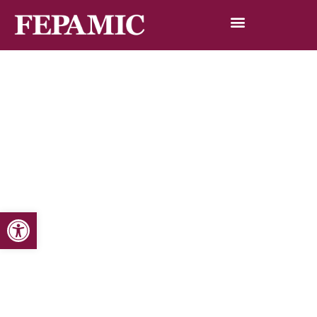
Abrir barra de herramientas
Inicio
Noticias
Blog de noticias
Andalucía continúa a la cabeza en la contratación de
personas con discapacidad