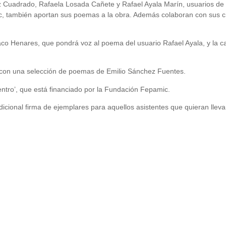
ez Cuadrado, Rafaela Losada Cañete y Rafael Ayala Marín, usuarios de
c, también aportan sus poemas a la obra. Además colaboran con sus c
co Henares, que pondrá voz al poema del usuario Rafael Ayala, y la c
mo con una selección de poemas de Emilio Sánchez Fuentes.
entro’, que está financiado por la Fundación Fepamic.
radicional firma de ejemplares para aquellos asistentes que quieran llev