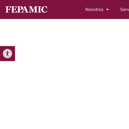
Nosotros
Serv
Abrir barra de herramientas
Inicio
Noticias
Blog de noticias
Fepamic prepara la pre
Fepamic prepara la pre
octubre 15, 2012