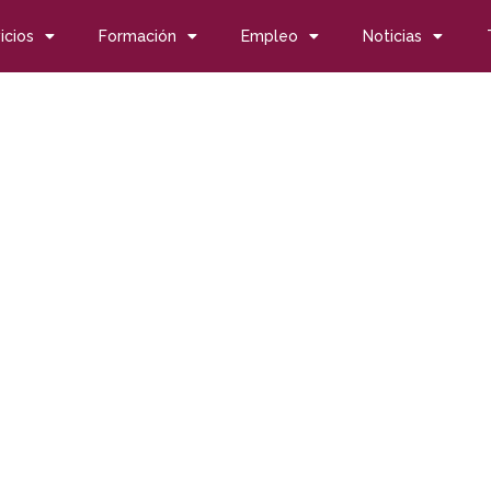
icios
Formación
Empleo
Noticias
sentación de Pinceladas con alma IV
sentación de Pincelada