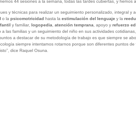
mos 44 sesiones a la semana, todas las tardes cubiertas, y hemos am
es y técnicas para realizar un seguimiento personalizado, integral y 
l
o la
psicomotricidad
hasta la
estimulación del lenguaje
y la
reedu
fantil
y familiar,
logopedia
,
atención temprana
, apoyo y
refuerzo e
 a las familias y un seguimiento del niño en sus actividades cotidianas
puntos a destacar de su metodología de trabajo es que siempre se abor
cología siempre intentamos rotarnos porque son diferentes puntos de
isto”, dice Raquel Osuna.