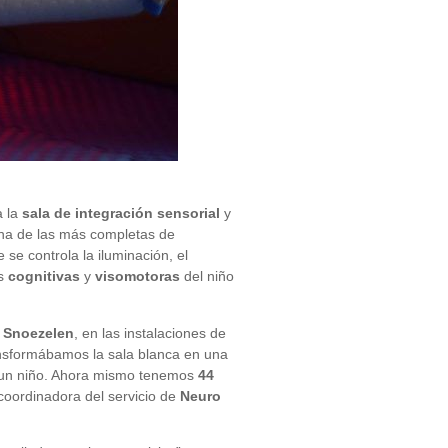
a la
sala de integración sensorial
y
 una de las más completas de
 se controla la iluminación, el
es
cognitivas
y
visomotoras
del niño
a Snoezelen
, en las instalaciones de
ransformábamos la sala blanca en una
un niño. Ahora mismo tenemos
44
 coordinadora del servicio de
Neuro