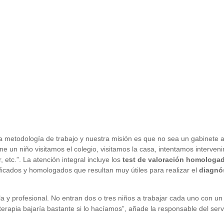
ra metodología de trabajo y nuestra misión es que no sea un gabinete al
e un niño visitamos el colegio, visitamos la casa, intentamos intervenir
 etc.”. La atención integral incluye los
test de valoración homologa
ificados y homologados que resultan muy útiles para realizar el
diagnó
ala y profesional. No entran dos o tres niños a trabajar cada uno con un
terapia bajaría bastante si lo hacíamos”, añade la responsable del servi