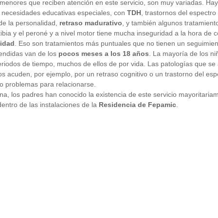
menores que reciben atención en este servicio, son muy variadas. Ha
n necesidades educativas especiales, con
TDH
, trastornos del espectro
 de la personalidad,
retraso madurativo
, y también algunos tratamient
tibia y el peroné y a nivel motor tiene mucha inseguridad a la hora de
cidad
. Eso son tratamientos más puntuales que no tienen un seguimien
tendidas van de los
pocos meses a los 18 años
. La mayoría de los ni
periodos de tiempo, muchos de ellos de por vida. Las patologías que s
s acuden, por ejemplo, por un retraso cognitivo o un trastorno del esp
 o problemas para relacionarse.
, los padres han conocido la existencia de este servicio mayoritaria
dentro de las instalaciones de la
Residencia de Fepamic
.