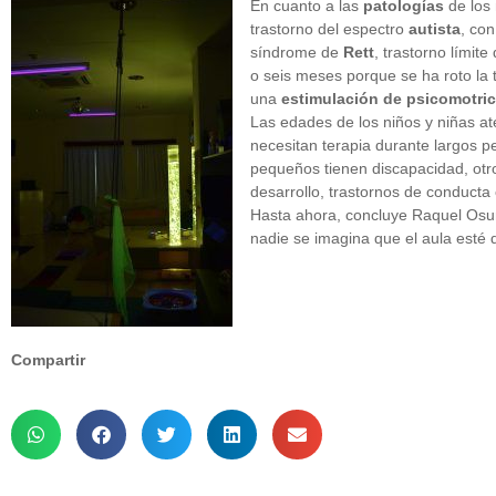
En cuanto a las
patologías
de los 
trastorno del espectro
autista
, co
síndrome de
Rett
, trastorno límite
o seis meses porque se ha roto la 
una
estimulación de psicomotri
Las edades de los niños y niñas a
necesitan terapia durante largos 
pequeños tienen discapacidad, otro
desarrollo, trastornos de conducta
Hasta ahora, concluye Raquel Osuna
nadie se imagina que el aula esté 
Compartir