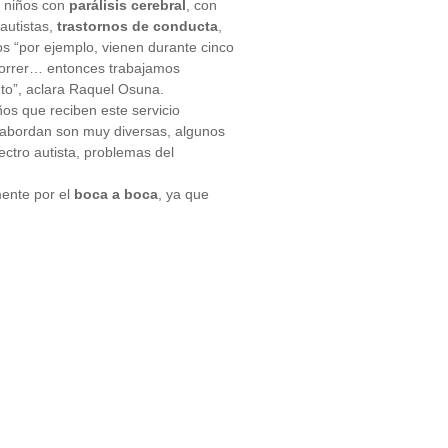
y niños con
parálisis cerebral
, con
 autistas,
trastornos de conducta
,
os “por ejemplo, vienen durante cinco
 correr… entonces trabajamos
to”, aclara Raquel Osuna.
ños que reciben este servicio
e abordan son muy diversas, algunos
ectro autista, problemas del
mente por el
boca a boca
, ya que