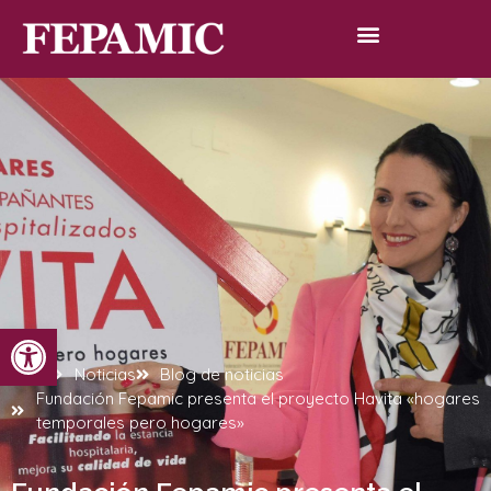
Abrir barra de herramientas
Inicio
Noticias
Blog de noticias
Fundación Fepamic presenta el proyecto Havita «hogares
temporales pero hogares»