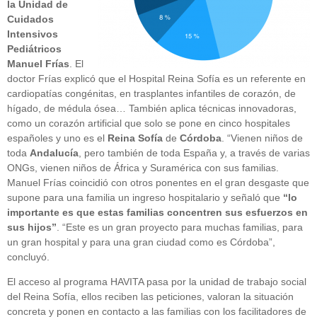
la Unidad de
Cuidados
Intensivos
Pediátricos
Manuel Frías
. El
doctor Frías explicó que el Hospital Reina Sofía es un referente en
cardiopatías congénitas, en trasplantes infantiles de corazón, de
hígado, de médula ósea… También aplica técnicas innovadoras,
como un corazón artificial que solo se pone en cinco hospitales
españoles y uno es el
Reina Sofía
de
Córdoba
. “Vienen niños de
toda
Andalucía
, pero también de toda España y, a través de varias
ONGs, vienen niños de África y Suramérica con sus familias.
Manuel Frías coincidió con otros ponentes en el gran desgaste que
supone para una familia un ingreso hospitalario y señaló que
“lo
importante es que estas familias concentren sus esfuerzos en
sus hijos”
. “Este es un gran proyecto para muchas familias, para
un gran hospital y para una gran ciudad como es Córdoba”,
concluyó.
El acceso al programa HAVITA pasa por la unidad de trabajo social
del Reina Sofía, ellos reciben las peticiones, valoran la situación
concreta y ponen en contacto a las familias con los facilitadores de