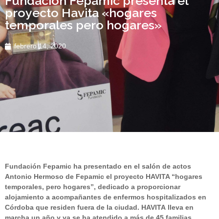
Fundación Fepamic presenta el
proyecto Havita «hogares
temporales pero hogares»
febrero 14, 2020
Fundación Fepamic ha presentado en el salón de actos
Antonio Hermoso de Fepamic el proyecto HA
VITA
“hogares
temporales, pero hogares”, dedicado a proporcionar
alojamiento a acompañantes de enfermos hospitalizados en
Córdoba que residen fuera de la ciudad. HA
VITA
lleva en
marcha un año y ya se ha atendido a más de 45 familias.