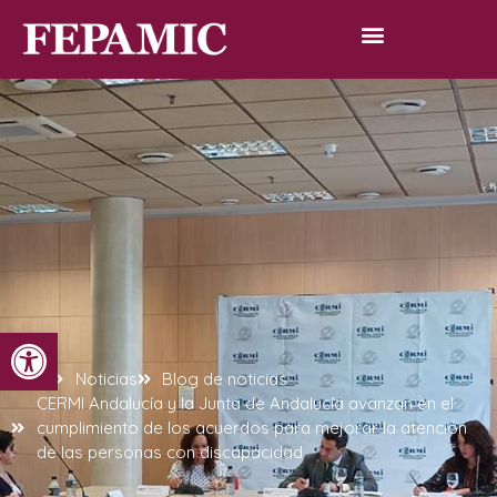
Abrir barra de herramientas
Inicio
Noticias
Blog de noticias
CERMI Andalucía y la Junta de Andalucía avanzan en el
cumplimiento de los acuerdos para mejorar la atención
de las personas con discapacidad