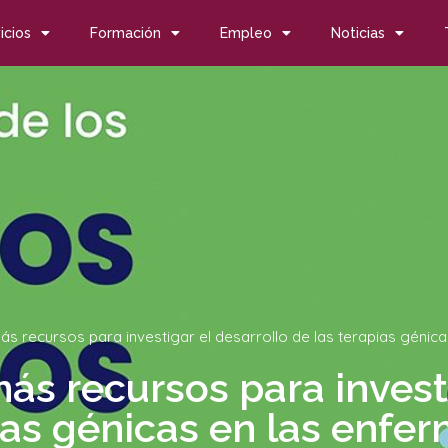
icios
Formación
Empleo
Noticias
s recursos para investigar el desarrollo de las terapias géni
s recursos para investi
pias génicas en las enf