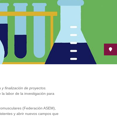
y finalización de proyectos.
 la labor de la investigación para
uromusculares (Federación ASEM),
existentes y abrir nuevos campos que