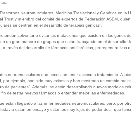
ias.
e Trastornos Neuromusculares, Medicina Traslacional y Genética en la 
al Trust y miembro del comité de expertos de Federación ASEM, quien 
lares se centran en el desarrollo de terapias génicas”.
retenden solventar o evitar las mutaciones que existen en los genes de
isten un gran número de grupos que están trabajando en el desarrollo 
a través del desarrollo de fármacos antifibróticos, proregenerativos o 
 neuromusculares que necesitan tener acceso a tratamiento. A juicio 
l, por ejemplo, han sido muy exitosos y han mostrado un cambio radical 
o de pacientes”. Además, se están desarrollando nuevos modelos cel
el fin de testar nuevos fármacos o entender mejor las enfermedades.
ue están llegando a las enfermedades neuromusculares, pero, por otr
s todavía están en ensayo y estamos muy lejos de poder decir que fu