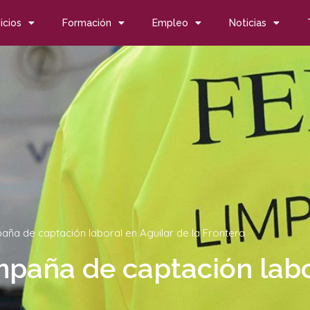
icios
Formación
Empleo
Noticias
aña de captación laboral en Aguilar de la Frontera
paña de captación labo