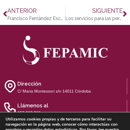
ANTERIOR
SIGUIENTE
Francisco Fernández Escudero, presidente de ACOPYPOS: “Nuestra discapacidad se podía haber evitado. No debemos olvidarlo para que no se repita en ningún lugar del mundo”
Los servicios para las personas con discapacidad están en riesgo por falta de financiación adecuada
Dirección
C/ Maria Montessori s/n 14011 Córdoba
Llámenos al
957 767 700
Utilizamos cookies propias y de terceros para facilitar su
navegación en la página web, conocer cómo interactúas con
nosotros y recopilar datos estadísticos. Por favor, lee nuestra