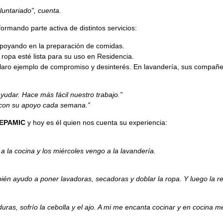
untariado”, cuenta.
rmando parte activa de distintos servicios:
poyando en la preparación de comidas.
 ropa esté lista para su uso en Residencia.
s claro ejemplo de compromiso y desinterés. En lavandería, sus compa
udar. Hace más fácil nuestro trabajo.”
r con su apoyo cada semana.”
FEPAMIC
y hoy es él quien nos cuenta su experiencia:
a la cocina y los miércoles vengo a la lavandería.
én ayudo a poner lavadoras, secadoras y doblar la ropa. Y luego la r
uras, sofrío la cebolla y el ajo. A mi me encanta cocinar y en cocina m