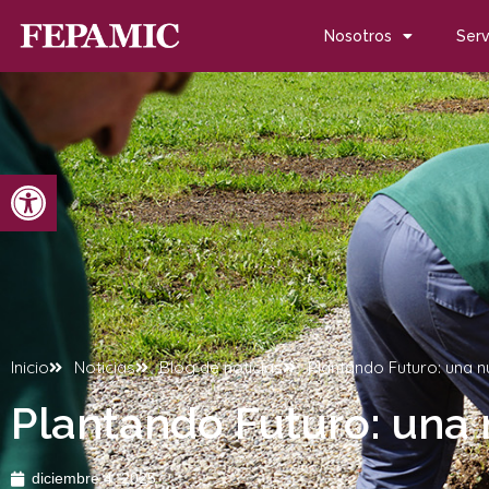
Nosotros
Serv
Abrir barra de herramientas
Inicio
Noticias
Blog de noticias
Plantando Futuro: una n
Plantando Futuro: una 
diciembre 4, 2025