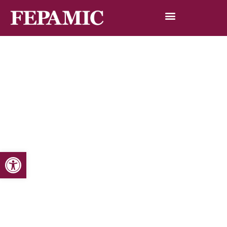
Abrir barra de herramientas
Inicio
Noticias
Blog de noticias
Entrevistamos al primer español con discapacidad que
participa en un campeonato de boxeo