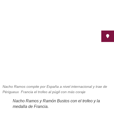
Entrevistamos al primer español
con discapacidad que participa en
un campeonato de boxeo
junio 7, 2013
Nacho Ramos compite por España a nivel internacional y trae de
Périgueux  Francia el trofeo al púgil con más coraje
Nacho Ramos y Ramón Bustos con el trofeo y la
medalla de Francia.