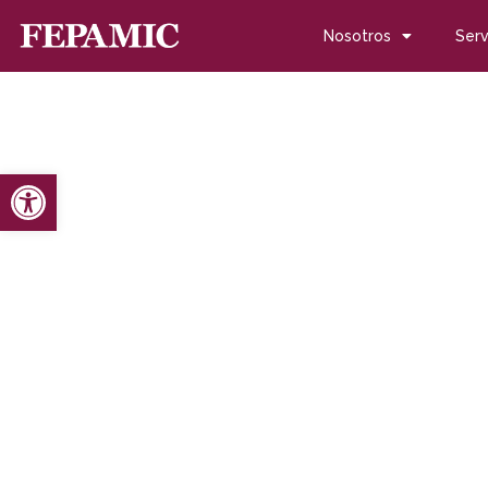
Nosotros
Serv
Abrir barra de herramientas
Inicio
Noticias
Blog de noticias
Fepamic refuerza sus c
Fepamic refuerza sus c
de personas con disca