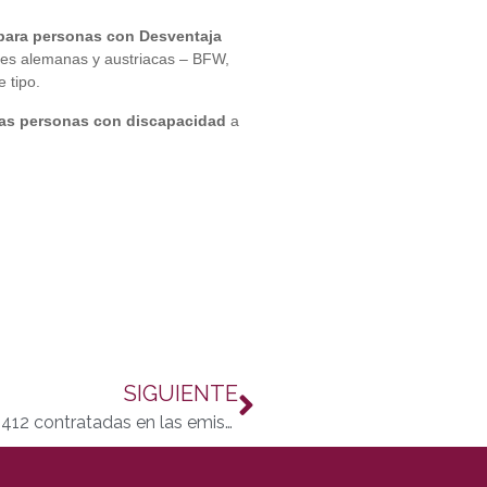
 para personas con Desventaja
ones alemanas y austriacas – BFW,
 tipo.
 las personas con discapacidad
a
SIGUIENTE
Solo 6 personas con discapacidad entre las 412 contratadas en las emisoras municipales de radio Andaluzas