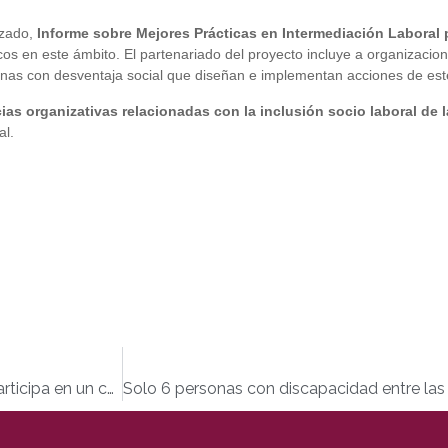
izado,
Informe sobre Mejores Prácticas en Intermediación Laboral
cos en este ámbito. El partenariado del proyecto incluye a organizaci
s con desventaja social que diseñan e implementan acciones de este
as organizativas relacionadas con la inclusión socio laboral de
al.
Entrevistamos al primer español con discapacidad que participa en un campeonato de boxeo