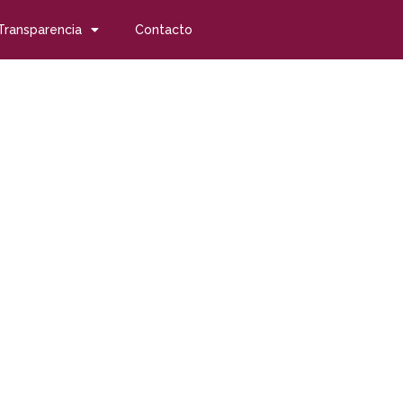
Transparencia
Contacto
pacidad con socios europeos
n socio laboral
opeos