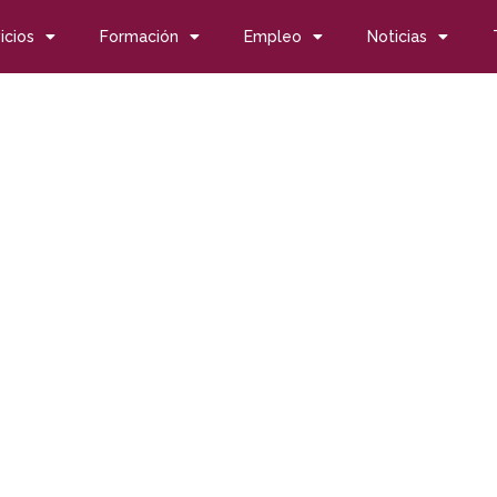
icios
Formación
Empleo
Noticias
ompetencias en inclusión socio laboral de personas con disca
ompetencias en inclusió
pacidad con socios eur