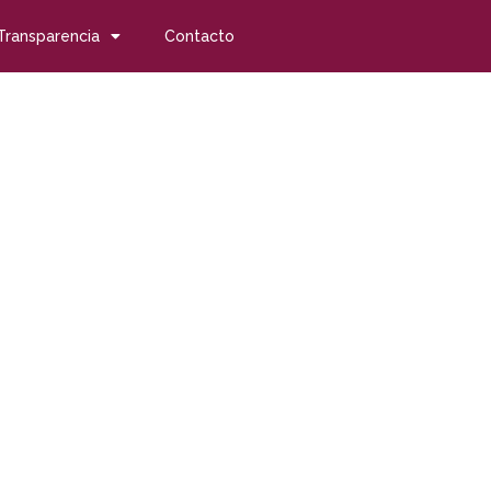
Transparencia
Contacto
es de radio Andaluzas
2 contratadas
s