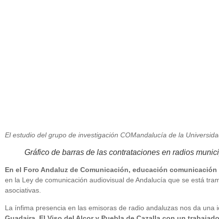
junio 19, 2013
El estudio del grupo de investigación COMandalucía de la Universida
Gráfico de barras de las contrataciones en radios munic
En el Foro Andaluz de Comunicación, educación comunicación 
en la Ley de comunicación audiovisual de Andalucía que se está tram
asociativas.
La ínfima presencia en las emisoras de radio andaluzas nos da una 
Guadaira, El Viso del Alcor y Puebla de Cazalla con un trabaja