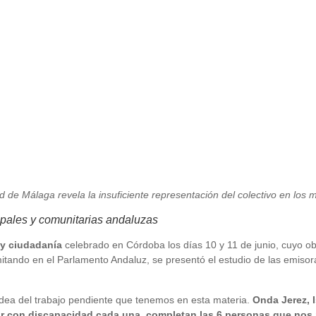
d de Málaga revela la insuficiente representación del colectivo en los
ipales y comunitarias andaluzas
y ciudadanía
celebrado en Córdoba los días 10 y 11 de junio, cuyo obje
itando en el Parlamento Andaluz, se presentó el estudio de las emisor
idea del trabajo pendiente que tenemos en esta materia.
Onda Jerez, I
dor con discapacidad cada una, completan las 6 personas que nos