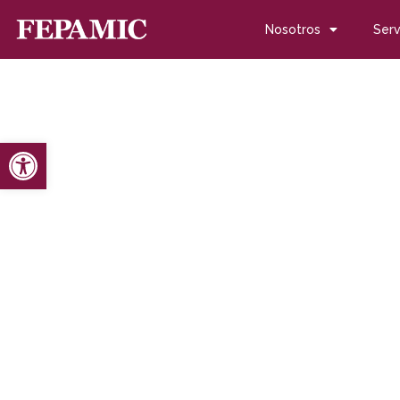
Nosotros
Serv
Abrir barra de herramientas
Inicio
Noticias
Blog de noticias
Solo 6 personas con di
Solo 6 personas con di
en las emisoras munici