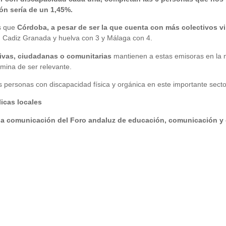
ión sería de un 1,45%.
os que
Córdoba, a pesar de ser la que cuenta con más colectivos 
, Cadiz Granada y huelva con 3 y Málaga con 4.
tivas, ciudadanas o comunitarias
mantienen a estas emisoras en la m
rmina de ser relevante.
as personas con discapacidad física y orgánica en este importante secto
cas locales
 la comunicación del Foro andaluz de educación, comunicación y