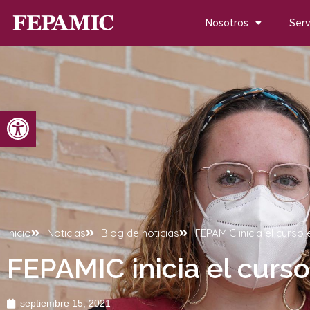
Nosotros
Serv
Abrir barra de herramientas
Inicio
Noticias
Blog de noticias
FEPAMIC inicia el curso
FEPAMIC inicia el curs
septiembre 15, 2021