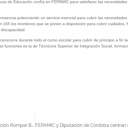
luza de Educación confía en FEPAMIC para satisfacer las necesidades d
esencia potenciando un servicio esencial para cubrir las necesidades 
65 los monitores que se ponen a disposición para cubrir cuidados, for
 discapacidad.
ranscurre durante todo el curso escolar para cubrir de principio a fin
as funciones es la de Técnico/a Superior de Integración Social, formac
FEPAMIC presenta candidatura a los premios de la Fundación Romper Barreras