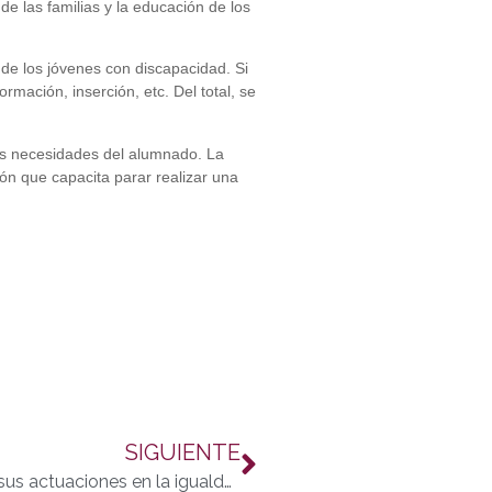
e las familias y la educación de los
de los jóvenes con discapacidad. Si
mación, inserción, etc. Del total, se
 las necesidades del alumnado. La
ión que capacita parar realizar una
SIGUIENTE
FEPAMIC y Diputación de Córdoba centran sus actuaciones en la igualdad entre hombres y mujeres con discapacidad