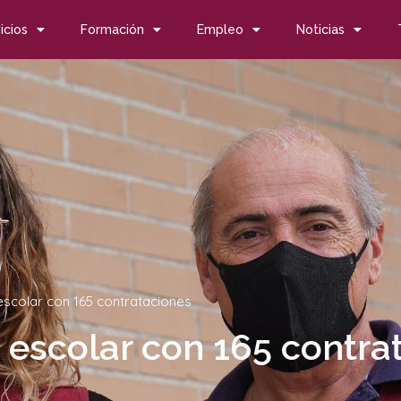
icios
Formación
Empleo
Noticias
 escolar con 165 contrataciones
o escolar con 165 contra