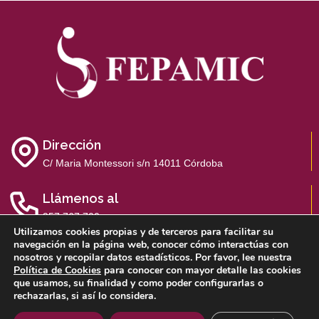
Dirección
C/ Maria Montessori s/n 14011 Córdoba
Llámenos al
957 767 700
Utilizamos cookies propias y de terceros para facilitar su
navegación en la página web, conocer cómo interactúas con
nosotros y recopilar datos estadísticos. Por favor, lee nuestra
Política de Cookies
para conocer con mayor detalle las cookies
que usamos, su finalidad y como poder configurarlas o
Aviso Legal
Política de Privacidad
Política de Cookies
rechazarlas, si así lo considera.
Sistema Interno de Información