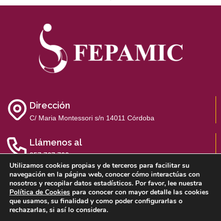
Dirección
C/ Maria Montessori s/n 14011 Córdoba
Llámenos al
957 767 700
Utilizamos cookies propias y de terceros para facilitar su
navegación en la página web, conocer cómo interactúas con
nosotros y recopilar datos estadísticos. Por favor, lee nuestra
Política de Cookies
para conocer con mayor detalle las cookies
que usamos, su finalidad y como poder configurarlas o
Aviso Legal
Política de Privacidad
Política de Cookies
rechazarlas, si así lo considera.
Sistema Interno de Información