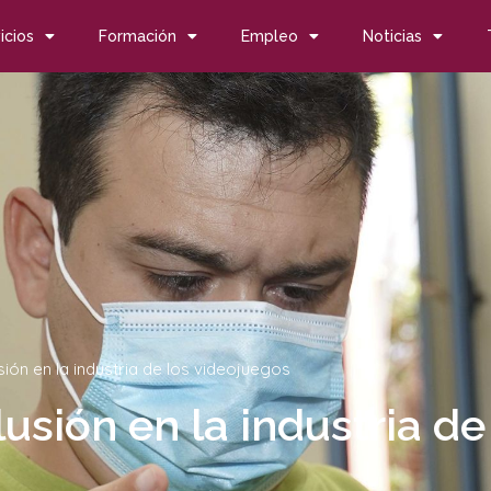
icios
Formación
Empleo
Noticias
sión en la industria de los videojuegos
usión en la industria de