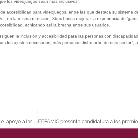
que los videojuegos sean más inclusivos”.
e accesibilidad para videojuegos, entre las que destaca su sistema de 
 Así, en la misma dirección, Xbox busca mejorar la experiencia de ‘gam
esibilidad, achicando así la brecha entre sus usuarios.
siguen la inclusión y accesibilidad para las personas con discapacidad
 con los ajustes necesarios, más personas disfrutarán de este sector”, 
La Ley 8/2021 reforma la legislación civil y procesal para el apoyo a las personas con discapacidad en el ejercicio de su capacidad jurídica