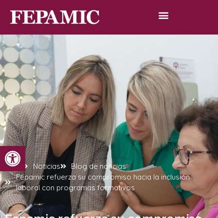
Abrir barra de herramientas
Inicio
Noticias
Blog de noticias
Fepamic refuerza su compromiso hacia la inclusión
laboral con programas formativos