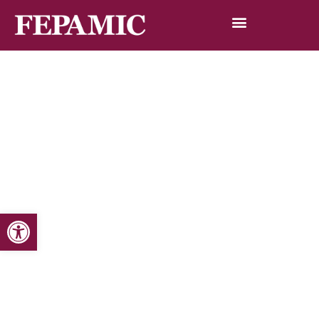
Abrir barra de herramientas
Inicio
Noticias
Blog de noticias
Jóvenes con discapacidad intelectual INICIAN SUS
ESTUDIOS en la universidad de Murcia