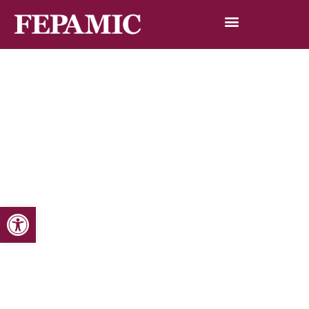
Abrir barra de herramientas
Inicio
Noticias
Blog de noticias
Un informe denuncia graves abusos a discapacitados
mentales en Ghana