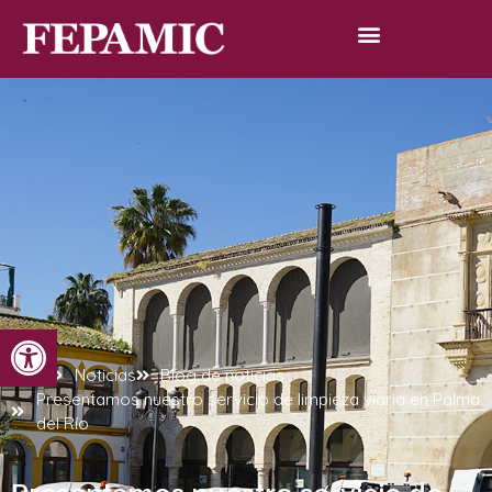
Abrir barra de herramientas
Inicio
Noticias
Blog de noticias
Presentamos nuestro servicio de limpieza viaria en Palma
del Río