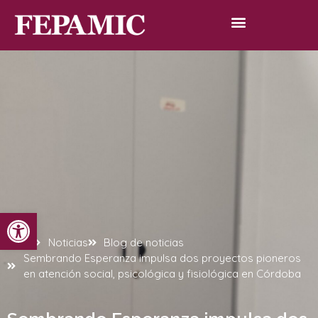
Abrir barra de herramientas
Inicio
Noticias
Blog de noticias
Sembrando Esperanza impulsa dos proyectos pioneros
en atención social, psicológica y fisiológica en Córdoba