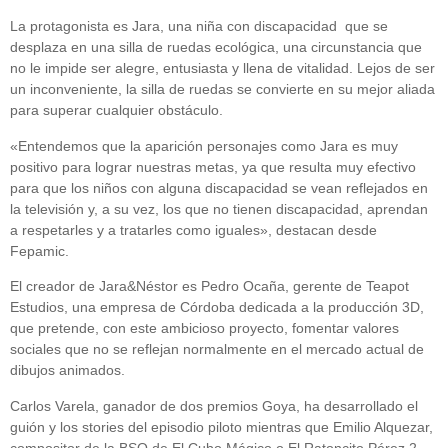
La protagonista es Jara, una niña con discapacidad que se
desplaza en una silla de ruedas ecológica, una circunstancia que
no le impide ser alegre, entusiasta y llena de vitalidad. Lejos de ser
un inconveniente, la silla de ruedas se convierte en su mejor aliada
para superar cualquier obstáculo.
«Entendemos que la aparición personajes como Jara es muy
positivo para lograr nuestras metas, ya que resulta muy efectivo
para que los niños con alguna discapacidad se vean reflejados en
la televisión y, a su vez, los que no tienen discapacidad, aprendan
a respetarles y a tratarles como iguales», destacan desde
Fepamic.
El creador de Jara&Néstor es Pedro Ocaña, gerente de Teapot
Estudios, una empresa de Córdoba dedicada a la producción 3D,
que pretende, con este ambicioso proyecto, fomentar valores
sociales que no se reflejan normalmente en el mercado actual de
dibujos animados.
Carlos Varela, ganador de dos premios Goya, ha desarrollado el
guión y los stories del episodio piloto mientras que Emilio Alquezar,
compositor de la BSO de El Cubo Mágico o El Ratoncito Pérez 2,