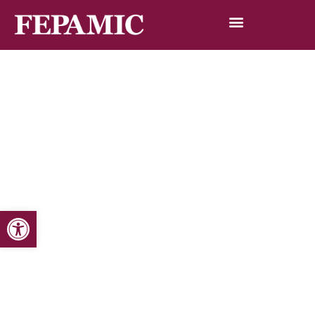
Abrir barra de herramientas
Inicio
Noticias
Blog de noticias
Una niña con discapacidad protagonista de una serie de
animación cordobesa