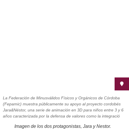
Una niña con discapacidad
protagonista de una serie de
animación cordobesa
noviembre 12, 2010
La Federación de Minusválidos Físicos y Orgánicos de Córdoba
(Fepamic) muestra públicamente su apoyo al proyecto cordobés
Jara&Néstor, una serie de animación en 3D para niños entre 3 y 6
años caracterizada por la defensa de valores como la integració
Imagen de los dos protagonistas, Jara y Nestor.