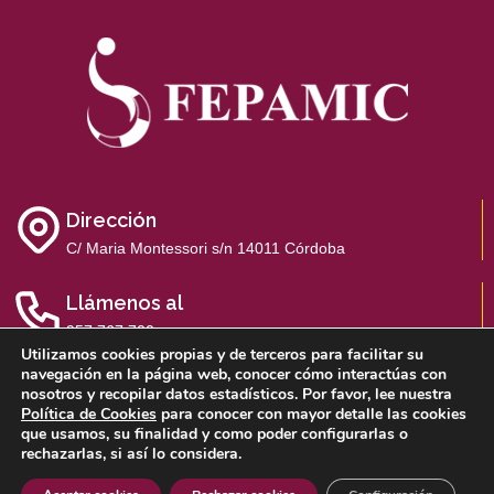
Dirección
C/ Maria Montessori s/n 14011 Córdoba
Llámenos al
957 767 700
Utilizamos cookies propias y de terceros para facilitar su
navegación en la página web, conocer cómo interactúas con
nosotros y recopilar datos estadísticos. Por favor, lee nuestra
Política de Cookies
para conocer con mayor detalle las cookies
que usamos, su finalidad y como poder configurarlas o
Aviso Legal
Política de Privacidad
Política de Cookies
rechazarlas, si así lo considera.
Sistema Interno de Información