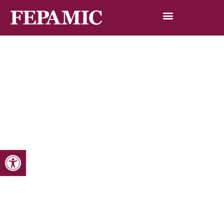
Abrir barra de herramientas
Inicio
Noticias
Blog de noticias
Fepamic se une a la marcha SOS Discapacidad
Fepamic se une a la marcha SOS