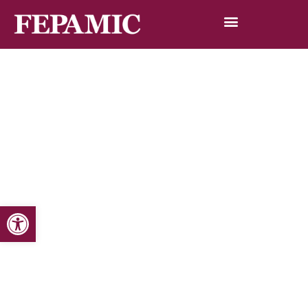
Abrir barra de herramientas
Inicio
Noticias
Blog de noticias
Homenaje al Día Internacional de la Discapacidad
Homenaje al Día Internacional de la