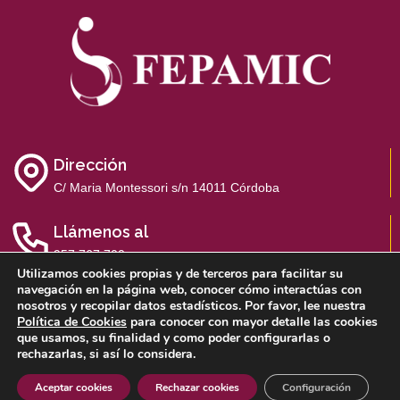
Dirección
C/ Maria Montessori s/n 14011 Córdoba
Llámenos al
957 767 700
Utilizamos cookies propias y de terceros para facilitar su
navegación en la página web, conocer cómo interactúas con
nosotros y recopilar datos estadísticos. Por favor, lee nuestra
Política de Cookies
para conocer con mayor detalle las cookies
que usamos, su finalidad y como poder configurarlas o
Aviso Legal
Política de Privacidad
Política de Cookies
rechazarlas, si así lo considera.
Sistema Interno de Información
Aceptar cookies
Rechazar cookies
Configuración