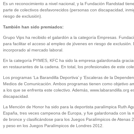
Es un reconocimiento a nivel nacional, y la Fundación Randstad tiene 
parte de colectivos desfavorecidos (personas con discapacidad, inm
riesgo de exclusión).
También han sido premiados:
Grupo Vips ha recibido el galardón a la categoría Empresas. Fundac
para facilitar el acceso al empleo de jóvenes en riesgo de exclusió
incorporado al mercado laboral.
En la categoría PYMES, KFC ha sido la empresa galardonada gracias a
en restaurantes de la cadena. En total, los profesionales de este cole
Los programas ‘La Barandilla Deportiva’ y ‘Escaleras de la Depende
Medios de Comunicación. Ambos programas tienen como objetivo ampl
a los que se enfrenta este colectivo. Además, www.labarandilla.org 
discapacidad.
La Mención de Honor ha sido para la deportista paralímpica Ruth Agui
España, tres veces campeona de Europa, y fue galardonada con la me
de bronce y clasificándose para los Juegos Paralímpicos de Atenas 20
y peso en los Juegos Paralímpicos de Londres 2012.