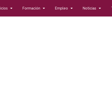
icios
Formación
Empleo
Noticias
inserción en la vida laboral de personas con discapacidad por 
inserción en la vida lab
Fundación Randstad