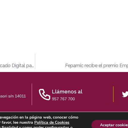
Aspaym Córdoba imparte un taller sobre el uso del Certificado Digital para personas con discapacidad
Fepamic recibe el premio Emp
Llámenos al
sori s/n 14011
957 767 700
u navegación en la página web, conocer cómo
r favor, lee nuestra
Política de Cookies
 Privacidad
Política de Cookies
Sistema Interno de Información
Aceptar cookie
 finalidad y como poder configurarlas o