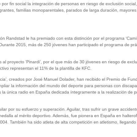
por fin social la integración de personas en riesgo de exclusión social
igrantes, familias monoparentales, parados de larga duración, mayore
ión Randstad le ha premiado con esta distinción por el programa ‘Cam
n. Durante 2015, más de 250 jóvenes han participado el programa de pr
l proyecto ‘Pinardi’, por el que más de 30 jóvenes en riesgo de exclus
ctivo representan el 11% de la plantilla de KFC.
ncia’, creados por José Manuel Dolader, han recibido el Premio de Fun
iar la información del mundo del deporte para personas con discapac
es la única radio en España dedicada íntegramente a la realización de
lar por su esfuerzo y superación. Aguilar, tras sufrir un grave accid
dalla al mérito deportivo. Además, fue pionera en España en halterof
04. También ha sido atleta de alta competición en atletismo, llegando a