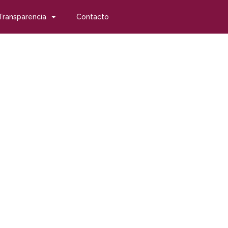
Transparencia
Contacto
Fundación Randstad
oral de personas