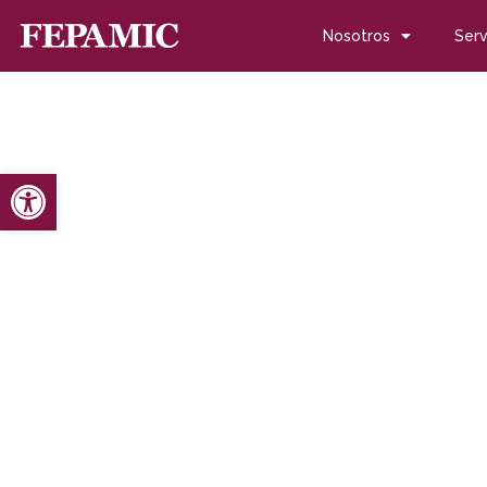
Nosotros
Serv
Abrir barra de herramientas
Inicio
Noticias
Blog de noticias
Fepamic premia por la 
Fepamic premia por la 
con discapacidad por 