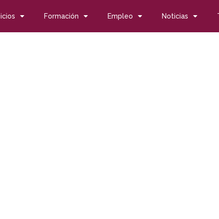
icios
Formación
Empleo
Noticias
io Emprendis de la Fundación Ayesa
mio Emprendis de la Fun