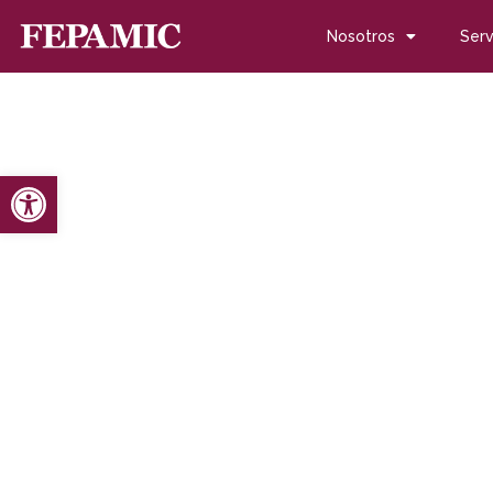
Nosotros
Serv
Abrir barra de herramientas
Inicio
Noticias
Blog de noticias
Fepamic recibe el prem
Fepamic recibe el pre
junio 27, 2016